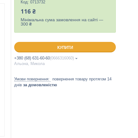
Код:
0713732
116 ₴
Мінімальна сума замовлення на сайті —
300 ₴
КУПИТИ
+380 (68) 631-60-60
0666316060
Альона, Микола
повернення товару протягом 14
днів
за домовленістю