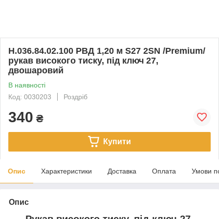
Н.036.84.02.100 РВД 1,20 м S27 2SN /Premium/
рукав високого тиску, під ключ 27,
двошаровий
В наявності
Код: 0030203
Роздріб
340
₴
Купити
Опис
Характеристики
Доставка
Оплата
Умови п
Опис
Рукав високого тиску, під ключ 27,