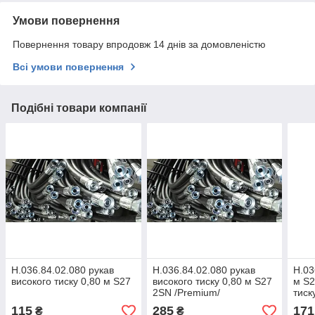
Умови повернення
Повернення товару впродовж 14 днів за домовленістю
Всі умови повернення
Подібні товари компанії
Н.036.84.02.080 рукав
Н.036.84.02.080 рукав
Н.03
високого тиску 0,80 м S27
високого тиску 0,80 м S27
м S2
2SN /Premium/
тиск
115
285
171
₴
₴