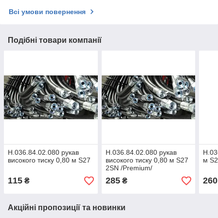
Всі умови повернення
Подібні товари компанії
Н.036.84.02.080 рукав
Н.036.84.02.080 рукав
Н.03
високого тиску 0,80 м S27
високого тиску 0,80 м S27
м S2
2SN /Premium/
115
285
260
₴
₴
Акційні пропозиції та новинки