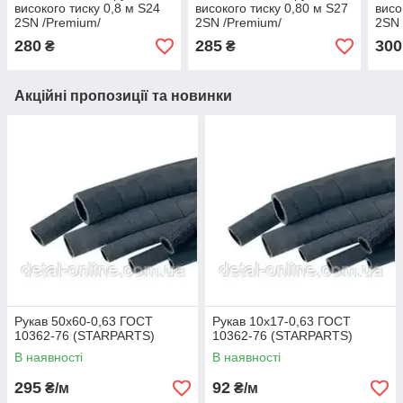
високого тиску 0,8 м S24
високого тиску 0,80 м S27
висо
2SN /Premium/
2SN /Premium/
2SN 
280
285
300
₴
₴
Акційні пропозиції та новинки
Рукав 50х60-0,63 ГОСТ
Рукав 10х17-0,63 ГОСТ
10362-76 (STARPARTS)
10362-76 (STARPARTS)
В наявності
В наявності
295
92
₴/м
₴/м