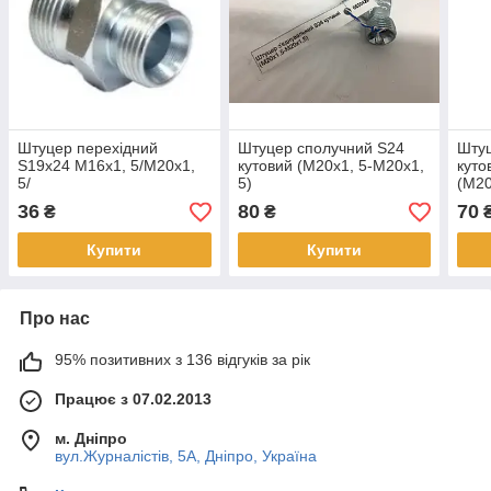
Штуцер перехідний
Штуцер сполучний S24
Штуц
S19х24 М16х1, 5/М20х1,
кутовий (М20х1, 5-М20х1,
куто
5/
5)
(М20
36
80
70
₴
₴
Купити
Купити
Про нас
95% позитивних з 136 відгуків за рік
Працює з 07.02.2013
м. Дніпро
вул.Журналістів, 5А, Дніпро, Україна