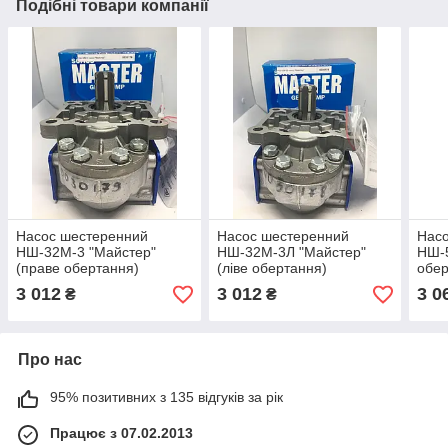
Подібні товари компанії
Насос шестеренний
Насос шестеренний
Нас
НШ-32М-3 "Майстер"
НШ-32М-3Л "Майстер"
НШ-5
(праве обертання)
(ліве обертання)
обер
3 012
3 012
3 0
₴
₴
Про нас
95% позитивних з 135 відгуків за рік
Працює з 07.02.2013