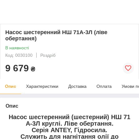
Насос шестеренний НШ 71А-3Л (ліве
обертання)
В наявності
Код: 0030100
Роздріб
9 679
₴
Опис
Характеристики
Доставка
Оплата
Умови п
Опис
Насос шестеренний (шестерний) НШ 71
A-3Л круглі. Ліве обертання.
Серія ANTEY, Гідросила.
Служить для нагнітання олії до