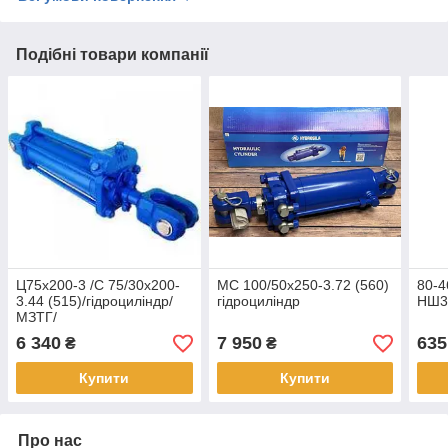
Подібні товари компанії
Ц75х200-3 /С 75/30х200-
МС 100/50х250-3.72 (560)
80-4
3.44 (515)/гідроциліндр/
гідроциліндр
НШ3
МЗТГ/
6 340
7 950
635
₴
₴
Купити
Купити
Про нас