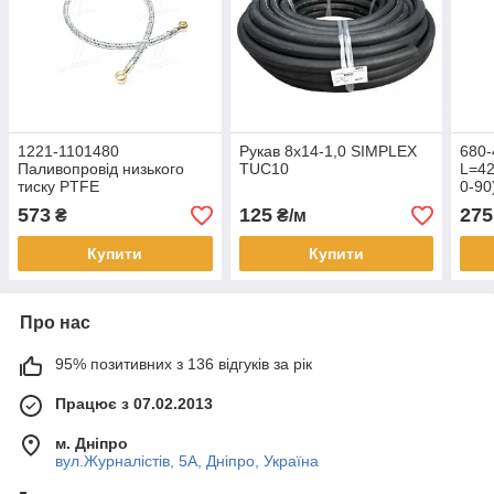
1221-1101480
Рукав 8х14-1,0 SIMPLEX
680-
Паливопровід низького
TUC10
L=4
тиску PTFE
0-90
нержавіючий.обплетення(L=2300мм
573
125
275
₴
₴/м
під зливний болт М14
Купити
Купити
Про нас
95% позитивних з 136 відгуків за рік
Працює з 07.02.2013
м. Дніпро
вул.Журналістів, 5А, Дніпро, Україна