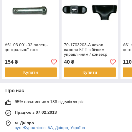
А61.03.001-02 палець
70-1703203-А чохол
А61.
центральної тяги
важеля КПП з бічним.
цен
управлінням / конвеєр
МТЗ /
154
40
110
₴
₴
Купити
Купити
Про нас
95% позитивних з 136 відгуків за рік
Працює з 07.02.2013
м. Дніпро
вул.Журналістів, 5А, Дніпро, Україна