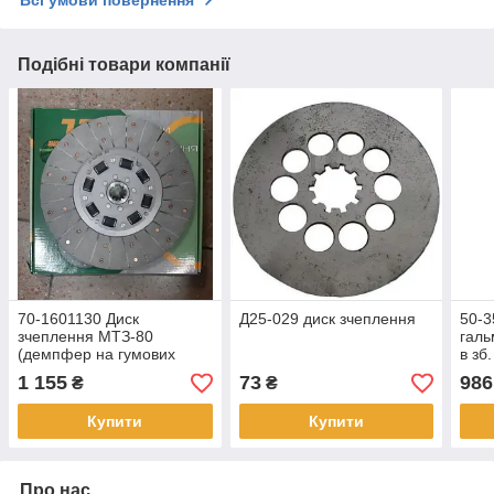
Подібні товари компанії
70-1601130 Диск
Д25-029 диск зчеплення
50-3
зчеплення МТЗ-80
галь
(демпфер на гумових
в зб.
пружинах з азбестовими
1 155
73
986
₴
₴
накладками)
Купити
Купити
Про нас