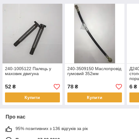
240-1005122 Палець у
240-3509150 Маслопровід
Д240
маховик двигуна
гумовий 352мм
стоп
пор
52
78
6
₴
₴
₴
Купити
Купити
Про нас
95% позитивних з 136 відгуків за рік