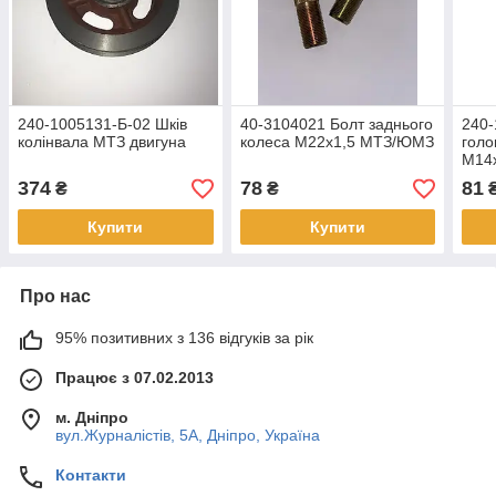
240-1005131-Б-02 Шків
40-3104021 Болт заднього
240-
колінвала МТЗ двигуна
колеса М22х1,5 МТЗ/ЮМЗ
голо
М14
374
78
81
₴
₴
Купити
Купити
Про нас
95% позитивних з 136 відгуків за рік
Працює з 07.02.2013
м. Дніпро
вул.Журналістів, 5А, Дніпро, Україна
Контакти