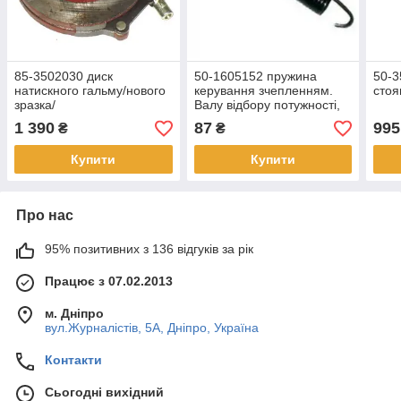
85-3502030 диск
50-1605152 пружина
50-3
натискного гальму/нового
керування зчепленням.
стоя
зразка/
Валу відбору потужності,
гальмом., роздавальної.
1 390
87
995
₴
₴
коробки.
Купити
Купити
Про нас
95% позитивних з 136 відгуків за рік
Працює з 07.02.2013
м. Дніпро
вул.Журналістів, 5А, Дніпро, Україна
Контакти
Сьогодні вихідний