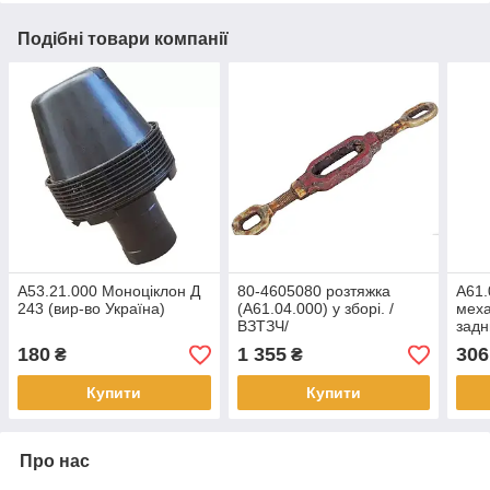
Подібні товари компанії
А53.21.000 Моноціклон Д
80-4605080 розтяжка
А61.
243 (вир-во Україна)
(А61.04.000) у зборі. /
меха
ВЗТЗЧ/
задн
збор
180
1 355
306
₴
₴
(вир
Купити
Купити
Про нас