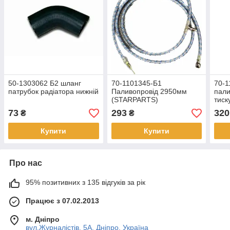
50-1303062 Б2 шланг
70-1101345-Б1
70-
патрубок радіатора нижній
Паливопровід 2950мм
пали
(STARPARTS)
тиск
шту
73
293
320
₴
₴
Купити
Купити
Про нас
95% позитивних з 135 відгуків за рік
Працює з 07.02.2013
м. Дніпро
вул.Журналістів, 5А, Дніпро, Україна