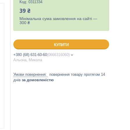
Код:
0311334
39 ₴
Мінімальна сума замовлення на сайті —
300 ₴
КУПИТИ
+380 (68) 631-60-60
0666316060
Альона, Микола
повернення товару протягом 14
днів
за домовленістю