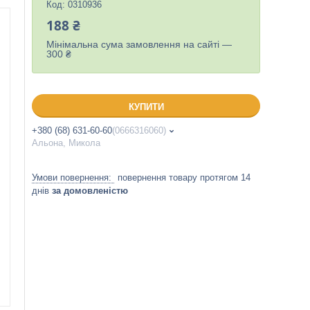
Код:
0310936
188 ₴
Мінімальна сума замовлення на сайті —
300 ₴
КУПИТИ
+380 (68) 631-60-60
0666316060
Альона, Микола
повернення товару протягом 14
днів
за домовленістю