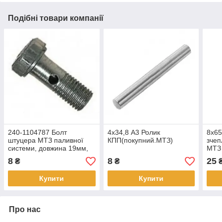
Подібні товари компанії
240-1104787 Болт
4х34,8 А3 Ролик
8х65
штуцера МТЗ паливної
КПП(покупний.МТЗ)
зчеп
системи, довжина 19мм,
МТЗ
М8х1,5 (STARPARTS)
8
8
25
₴
₴
Купити
Купити
Про нас