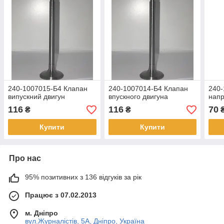
240-1007015-Б4 Клапан
240-1007014-Б4 Клапан
240-
випускний двигун
впускного двигуна
нап
116
116
70
₴
₴
Купити
Купити
Про нас
95% позитивних з 136 відгуків за рік
Працює з 07.02.2013
м. Дніпро
вул.Журналістів, 5А, Дніпро, Україна