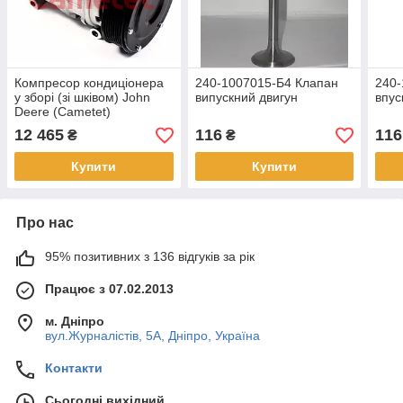
Компресор кондиціонера
240-1007015-Б4 Клапан
240-
у зборі (зі шківом) John
випускний двигун
впус
Deere (Cametet)
AH169875, SE503065,
12 465
116
116
₴
₴
RE52454б, TY6764
Купити
Купити
Про нас
95% позитивних з 136 відгуків за рік
Працює з 07.02.2013
м. Дніпро
вул.Журналістів, 5А, Дніпро, Україна
Контакти
Сьогодні вихідний