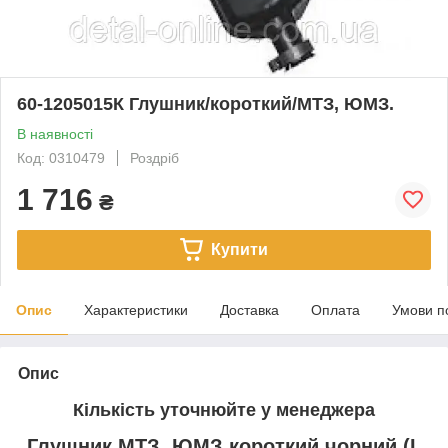
60-1205015К Глушник/короткий/МТЗ, ЮМЗ.
В наявності
Код: 0310479
Роздріб
1 716
₴
Купити
Опис
Характеристики
Доставка
Оплата
Умови п
Опис
Кількість уточнюйте у менеджера
Глушник МТЗ, ЮМЗ короткий чорний (L