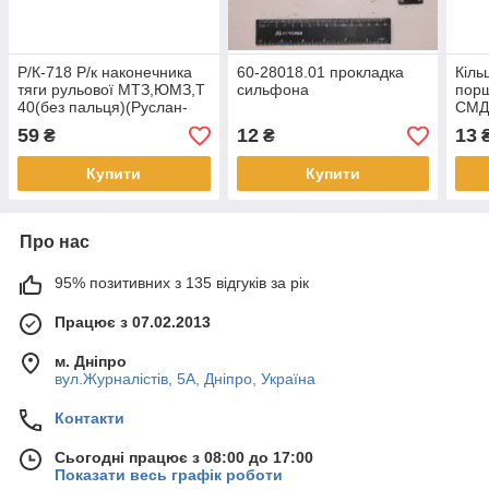
Р/К-718 Р/к наконечника
60-28018.01 прокладка
Кіль
тяги рульової МТЗ,ЮМЗ,Т
сильфона
порш
40(без пальця)(Руслан-
СМД6
Комплект)
59
12
13
₴
₴
Купити
Купити
Про нас
95% позитивних з 135 відгуків за рік
Працює з 07.02.2013
м. Дніпро
вул.Журналістів, 5А, Дніпро, Україна
Контакти
Сьогодні працює з 08:00 до 17:00
Показати весь графік роботи