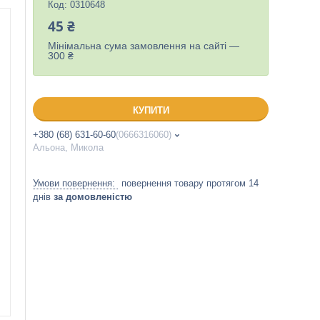
Код:
0310648
45 ₴
Мінімальна сума замовлення на сайті —
300 ₴
КУПИТИ
+380 (68) 631-60-60
0666316060
Альона, Микола
повернення товару протягом 14
днів
за домовленістю