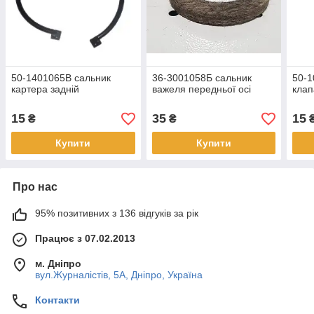
50-1401065В сальник
36-3001058Б сальник
50-1
картера задній
важеля передньої осі
клап
15
35
15
₴
₴
Купити
Купити
Про нас
95% позитивних з 136 відгуків за рік
Працює з 07.02.2013
м. Дніпро
вул.Журналістів, 5А, Дніпро, Україна
Контакти