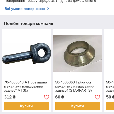
Повернення товару впродовж 14 днів за домовленістю
Всі умови повернення
Подібні товари компанії
70-4605048 А Провушина
50-4605068 Гайка осі
50-4
механізму навішування
механізму навішування
меха
задньої.МТЗ(з
задньої (STARPARTS)
задн
різьбленням)(пр-во
312
60
50
₴
₴
Україна)
Купити
Купити