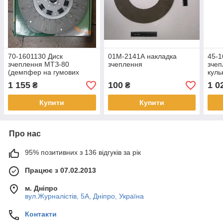
70-1601130 Диск
01М-2141А накладка
45-1
зчеплення МТЗ-80
зчеплення
зчеп
(демпфер на гумових
куль
пружинах з азбестовими
накл
1 155
100
1 0
₴
₴
накладками)
Купити
Купити
Про нас
95% позитивних з 136 відгуків за рік
Працює з 07.02.2013
м. Дніпро
вул.Журналістів, 5А, Дніпро, Україна
Контакти