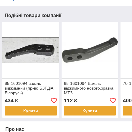
Подібні товари компанії
85-1601094 важіль
85-1601094 Важіль
70-1
віджимний (пр-во БЗТДіА
віджимного нового.зразка.
Білорусь)
МТЗ
434
112
400
₴
₴
Купити
Купити
Про нас