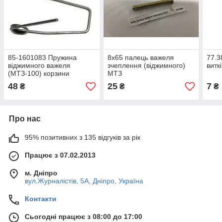
85-1601083 Пружина
8х65 палець важеля
77.3
віджимного важеля
зчеплення (віджимного)
виткі
(МТЗ-100) корзини
МТЗ
зчеплення (STARPARTS)
48
25
7
₴
₴
₴
Про нас
95% позитивних з 135 відгуків за рік
Працює з 07.02.2013
м. Дніпро
вул.Журналістів, 5А, Дніпро, Україна
Контакти
Сьогодні працює з 08:00 до 17:00