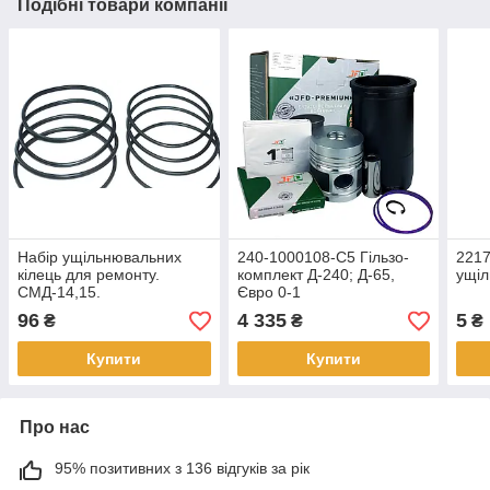
Подібні товари компанії
Набір ущільнювальних
240-1000108-С5 Гільзо-
2217
кілець для ремонту.
комплект Д-240; Д-65,
ущі
СМД-14,15.
Євро 0-1
(ДП+Кільця(5к)+Палець+УК+стоп.к
96
4 335
5
₴
₴
₴
П/К
Купити
Купити
Про нас
95% позитивних з 136 відгуків за рік