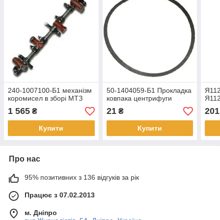
240-1007100-Б1 механізм
50-1404059-Б1 Прокладка
Я112
коромисел в зборі МТЗ
ковпака центрифуги
Я112
1 565
21
201
₴
₴
Купити
Купити
Про нас
95% позитивних з 136 відгуків за рік
Працює з 07.02.2013
м. Дніпро