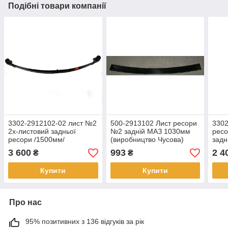
Подібні товари компанії
3302-2912102-02 лист №2
500-2913102 Лист ресори
3302
2х-листовий задньої
№2 задній МАЗ 1030мм
ресо
ресори /1500мм/
(виробництво Чусова)
задн
3302
3 600
993
2 4
₴
₴
сай
Купити
Купити
Про нас
95% позитивних з 136 відгуків за рік