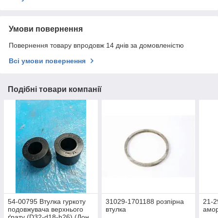
Умови повернення
Повернення товару впродовж 14 днів за домовленістю
Всі умови повернення
Подібні товари компанії
54-00795 Втулка гуркоту
31029-1701188 розпірна
21-2
подовжувача верхнього
втулка
амор
ґрату (D32-d18-h26) (Дон,