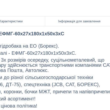
Характеристики
Інформація для замовлення
ЕФМГ-60х27х180х1х50х3хС
гідробака на ЕО (Борекс).
талі - ЕФМГ-60х27х180х1х50х3хС.
і 3х розмірів осередку, суцільнометалевий, що
ару здійснюється транспортними компаніями СА
ова Пошта, Автолюкс.
и до різної сільськогосподарської техніки
6, ДТ-75), спецтехніка (JCB, САТ, БОРЕКС),
м, коронки, бочки МЖТ, причепи та напівпричепи
ий асортимент!
 цінова політика!