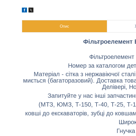
Опис
Фільтроелемент 
Фільтроелемент 
Номер за каталогом де
Матеріал - сітка з нержавіючої стал
миється (багаторазовий). Доставка тов
Делівері, Н
Запитуйте у нас інші запчастин
(МТЗ, ЮМЗ, Т-150, Т-40, Т-25, Т-1
ковші до екскаваторів, зубці до ковша
Широк
Гнучка