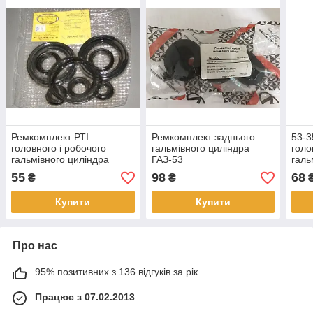
Ремкомплект РТІ
Ремкомплект заднього
53-3
головного і робочого
гальмівного циліндра
голо
гальмівного циліндра
ГАЗ-53
галь
а/м 
55
98
68
₴
₴
Купити
Купити
Про нас
95% позитивних з 136 відгуків за рік
Працює з 07.02.2013