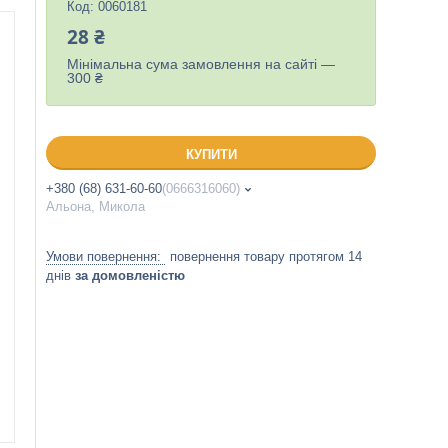
Код:
0060181
28 ₴
Мінімальна сума замовлення на сайті —
300 ₴
КУПИТИ
+380 (68) 631-60-60
0666316060
Альона, Микола
повернення товару протягом 14
днів
за домовленістю