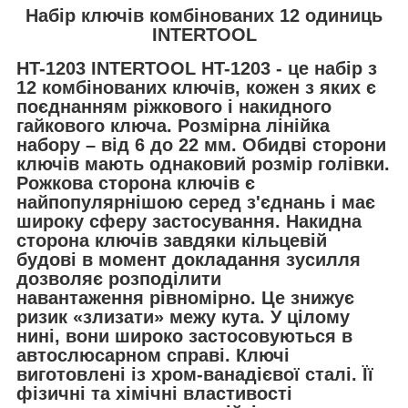
Набір ключів комбінованих 12 одиниць
INTERTOOL
HT-1203 INTERTOOL HT-1203 - це набір з
12 комбінованих ключів, кожен з яких є
поєднанням ріжкового і накидного
гайкового ключа. Розмірна лінійка
набору – від 6 до 22 мм. Обидві сторони
ключів мають однаковий розмір голівки.
Рожкова сторона ключів є
найпопулярнішою серед з'єднань і має
широку сферу застосування. Накидна
сторона ключів завдяки кільцевій
будові в момент докладання зусилля
дозволяє розподілити
навантаження рівномірно. Це знижує
ризик «злизати» межу кута. У цілому
нині, вони широко застосовуються в
автослюсарном справі. Ключі
виготовлені із хром-ванадієвої сталі. Її
фізичні та хімічні властивості