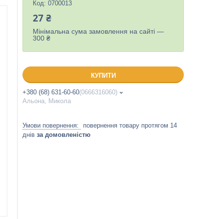
Код:
0700013
27 ₴
Мінімальна сума замовлення на сайті —
300 ₴
КУПИТИ
+380 (68) 631-60-60
0666316060
Альона, Микола
повернення товару протягом 14
днів
за домовленістю