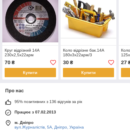
Круг відрізний 14А
Коло відрізне бак.14А
Коло
230х2,5х22арм
180х3х22арм/3
125
70
30
27
₴
₴
Купити
Купити
Про нас
95% позитивних з 136 відгуків за рік
Працює з 07.02.2013
м. Дніпро
вул.Журналістів, 5А, Дніпро, Україна