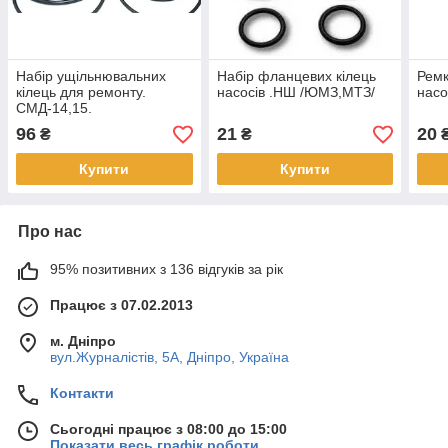
Набір ущільнювальних
Набір фланцевих кілець
Ремк
кілець для ремонту.
насосів .НШ /ЮМЗ,МТЗ/
нас
СМД-14,15.
96
21
20
₴
₴
Купити
Купити
Про нас
95% позитивних з 136 відгуків за рік
Працює з 07.02.2013
м. Дніпро
вул.Журналістів, 5А, Дніпро, Україна
Контакти
Сьогодні працює з 08:00 до 15:00
Показати весь графік роботи