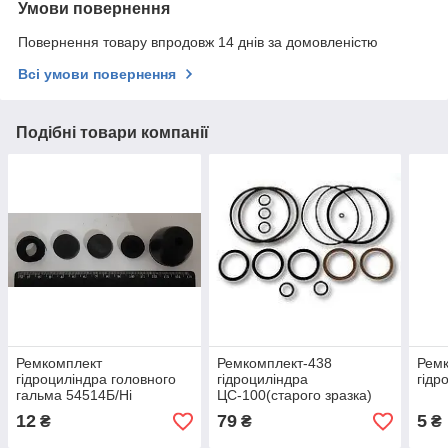
Умови повернення
Повернення товару впродовж 14 днів за домовленістю
Всі умови повернення
Подібні товари компанії
Ремкомплект
Ремкомплект-438
Рем
гідроциліндра головного
гідроциліндра
гідр
гальма 54514Б/Ні
ЦС-100(старого зразка)
(Україна)
12
79
5
₴
₴
₴