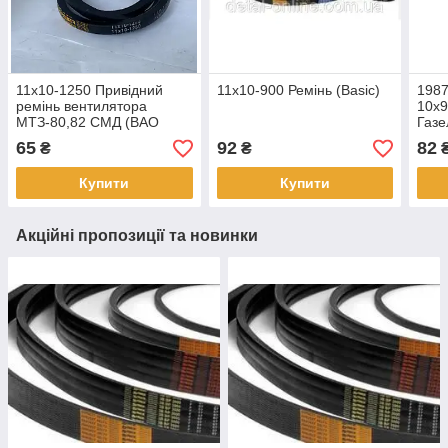
11х10-1250 Привідний
11х10-900 Ремінь (Basic)
1987
ремінь вентилятора
10х9
МТЗ-80,82 СМД (BAO
Газ
POWER)
65
92
82
₴
₴
Купити
Купити
Акційні пропозиції та новинки