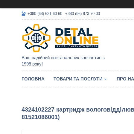
+380 (68) 631-60-60
+380 (96) 873-70-03
Ваш надійний постачальник запчастин з
1998 року!
ГОЛОВНА
ТОВАРИ ТА ПОСЛУГИ
ПРО Н
4324102227 картридж вологовідділюв
81521086001)