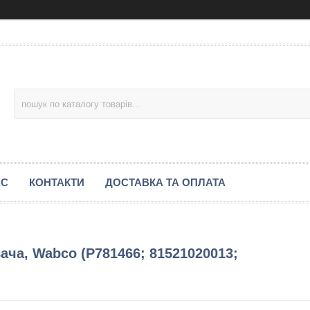
АС
КОНТАКТИ
ДОСТАВКА ТА ОПЛАТА
ача, Wabco (P781466; 81521020013;