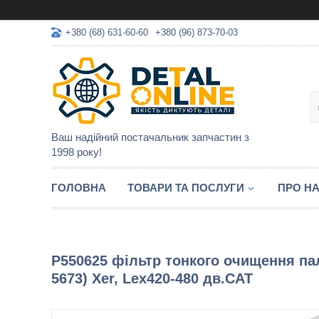
+380 (68) 631-60-60
+380 (96) 873-70-03
Ваш надійний постачальник запчастин з
1998 року!
ГОЛОВНА
ТОВАРИ ТА ПОСЛУГИ
ПРО Н
P550625 фільтр тонкого очищення пал
5673) Xer, Lex420-480 дв.CAT