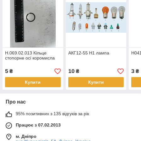
Н.069.02.013 Кільце
АКГ12-55 Н1 лампа
Н041
стопорне осі коромисла
5
10
3
₴
₴
₴
Купити
Купити
Про нас
95% позитивних з 135 відгуків за рік
Працює з 07.02.2013
м. Дніпро