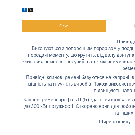
Опис
Приводн
- Виконуються з поперечним перерізом у поєдна
передачі моменту, що крутить, від валу двигун
клинових ременів - несучий шар з хімічними волок
ремен
Привідні клинові ремені базуються на капроні, в
міцність та гнучкість виробів. Також використов
підвищують навант
Клинові ремені профіль В (Б) здатні виконувати св
до 300 кВт потужності. Створено вони для робот
та інших
Ширина клину - 