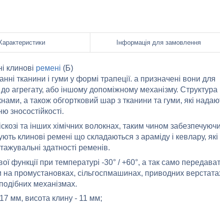
Характеристики
Інформація для замовлення
і клинові
ремені
(Б)
нні тканини і гуми у формі трапеції. а призначені вони для
а до агрегату, або іншому допоміжному механізму. Структура
нами, а також обгортковий шар з тканини та гуми, які надаю
ю зносостійкості.
іскозі та інших хімічних волокнах, таким чином забезпечуюч
ують клинові ремені що складаються з араміду і кевлару, які
ажувальні здатності ременів.
ої функції при температурі -30° / +60°, а так само передава
и на промустановках, сільгоспмашинах, приводних верстата
 подібних механізмах.
17 мм, висота клину - 11 мм;