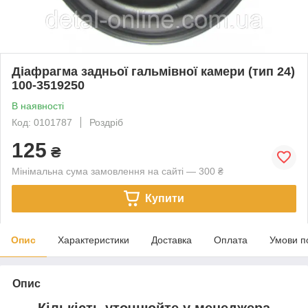
Діафрагма задньої гальмівної камери (тип 24)
100-3519250
В наявності
Код: 0101787
Роздріб
125
₴
Мінімальна сума замовлення на сайті — 300 ₴
Купити
Опис
Характеристики
Доставка
Оплата
Умови п
Опис
Кількість уточнюйте у менеджера