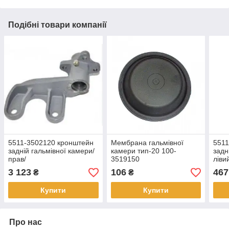
Подібні товари компанії
5511-3502120 кронштейн
Мембрана гальмівної
5511
задній гальмівної камери/
камери тип-20 100-
задн
прав/
3519150
ліви
3 123
106
467
₴
₴
Купити
Купити
Про нас