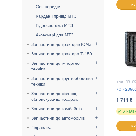
К
Ось передня
Кардан і привід МТЗ
Гідросистема МТЗ
Аксесуарі для МТЗ
Запчастини до тракторів ЮМЗ
Запчастини до трактора Т-150
Запчастини до імпортної
техніки
Запчастини до ґрунтообробної
0310
техніки
70-423501
Запчастини до сівалок,
1 711 ₴
обприскувачів, косарок.
Запчастини до комбайнів
В наяв
Запчастини до автомобілів
К
Гідравліка