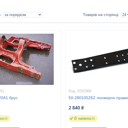
551
0310366
20А1 брус
50-2801052Б2 лонжерон прави
2 840 ₴
ності
В наявності