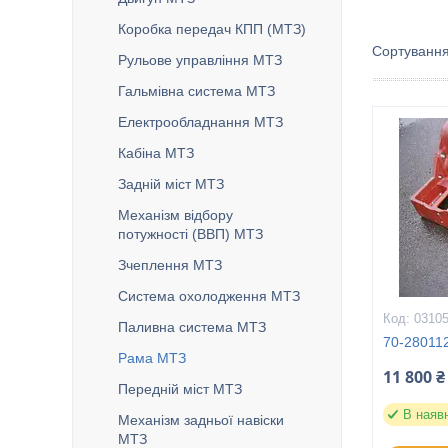
Коробка передач КПП (МТЗ)
Рульове управління МТЗ
Гальмівна система МТЗ
Електрообладнання МТЗ
Кабіна МТЗ
Задній міст МТЗ
Механізм відбору
потужності (ВВП) МТЗ
Зчеплення МТЗ
Система охолодження МТЗ
0310
Паливна система МТЗ
70-28011
Рама МТЗ
11 800 ₴
Передній міст МТЗ
В наяв
Механізм задньої навіски
МТЗ