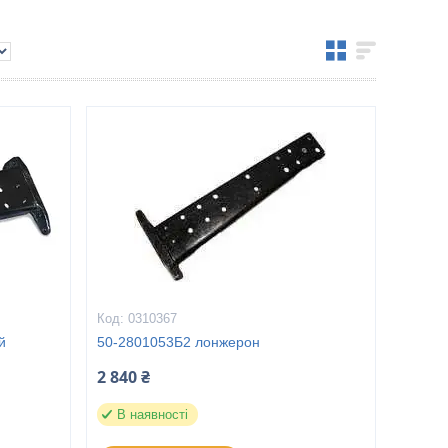
0310367
й
50-2801053Б2 лонжерон
2 840 ₴
В наявності