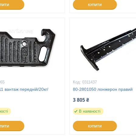
УПИТИ
КУПИТИ
965
0311437
1 вантаж передній/20кг/
80-2801050 лонжерон правий
3 805 ₴
ності
В наявності
УПИТИ
КУПИТИ