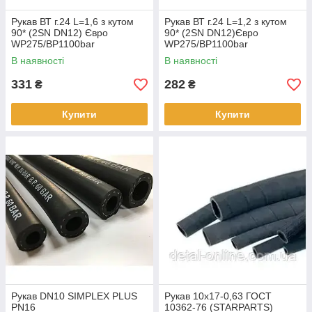
Рукав ВТ г.24 L=1,6 з кутом
Рукав ВТ г.24 L=1,2 з кутом
90* (2SN DN12) Євро
90* (2SN DN12)Євро
WP275/BP1100bar
WP275/BP1100bar
В наявності
В наявності
331
282
₴
₴
Купити
Купити
Рукав DN10 SIMPLEX PLUS
Рукав 10х17-0,63 ГОСТ
PN16
10362-76 (STARPARTS)