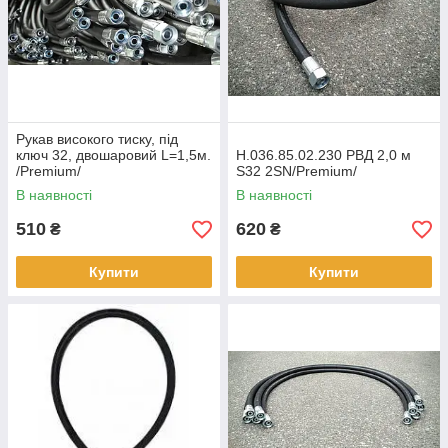
Рукав високого тиску, під
ключ 32, двошаровий L=1,5м.
Н.036.85.02.230 РВД 2,0 м
/Premium/
S32 2SN/Premium/
В наявності
В наявності
510
620
₴
₴
Купити
Купити