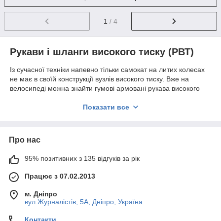
1
/ 4
Рукави і шланги високого тиску (
РВТ
)
Із сучасної техніки напевно тільки самокат на литих колесах
не має в своїй конструкції вузлів високого тиску. Вже на
велосипеді можна знайти гумові армовані рукава високого
тиску в складі гідравлічного гальма, а серйозна
сільськогосподарська техніка буквально прошита ними. Гнучкі
Показати все
рукави і шланги високого тиску для гідравліки йдуть до
підсилювача керма, гальм, виконавчим робочих механізмів
тракторів і комбайнів на рівні з електропроводами.
Про нас
Виготовлення та продаж
РВТ
давно вже стандартизовано,
чому не варто економити, купуючи "сірі", неперевірені, а іноді
95% позитивних з 135 відгуків за рік
навіть немарковані деталі. Одним з продуктів, яким варто
Працює з 07.02.2013
довіряти – це рукави ТМ
S
emperit, що виробляються на
заводах Чехії та Італії, а також РВТ ТМ «Агроимпульс», які
м. Дніпро
користуються гарним попитом в Україні.
Їх продукція не
вул.Журналістів, 5А, Дніпро, Україна
обмежується тільки звичним для сільськогосподарської
техніки каталогом
РВТ
1sn і 2sn для гідравлічних систем, а
Контакти