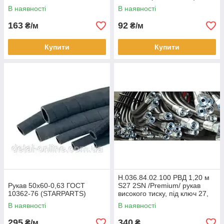
В наявності
В наявності
163
92
₴/м
₴/м
Купити
Купити
Н.036.84.02.100 РВД 1,20 м
Рукав 50х60-0,63 ГОСТ
S27 2SN /Premium/ рукав
10362-76 (STARPARTS)
високого тиску, під ключ 27,
двошаровий
В наявності
В наявності
295
340
₴/м
₴