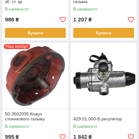
зб. ст. зр
гальма
В наявності
В наявності
986
1 207
₴
₴
Купити
Купити
Наш импорт
50-3502035 Кожух
стоянкового гальму
А29.51.000-Б регулятор
В наявності
В наявності
995
1 842
₴
₴