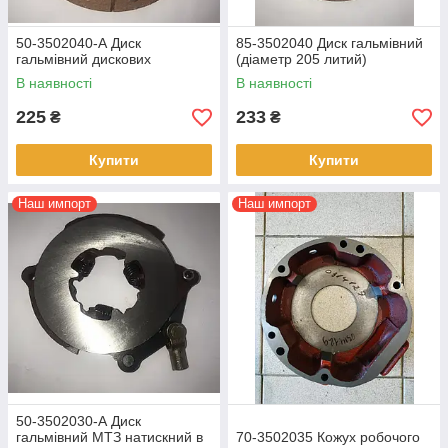
50-3502040-А Диск
85-3502040 Диск гальмівний
гальмівний дискових
(діаметр 205 литий)
В наявності
В наявності
225
233
₴
₴
Купити
Купити
Наш импорт
Наш импорт
50-3502030-А Диск
гальмівний МТЗ натискний в
70-3502035 Кожух робочого