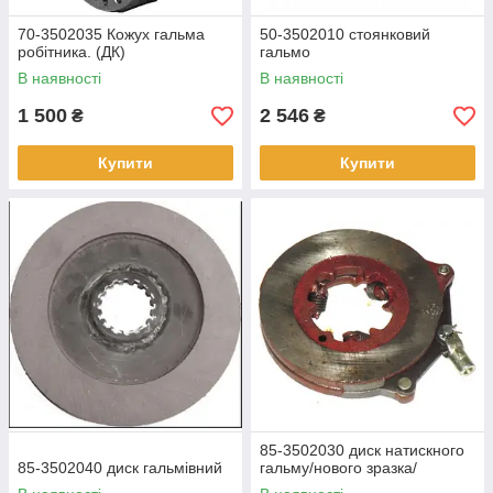
70-3502035 Кожух гальма
50-3502010 стоянковий
робітника. (ДК)
гальмо
В наявності
В наявності
1 500
2 546
₴
₴
Купити
Купити
85-3502030 диск натискного
85-3502040 диск гальмівний
гальму/нового зразка/