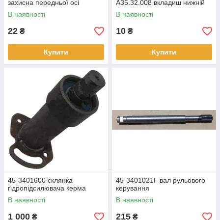
захисна передньої осі
А35.32.008 вкладиш нижній
В наявності
В наявності
22
10
₴
₴
Купити
Купити
45-3401600 склянка
45-3401021Г вал рульового
гідропідсилювача керма
керування
В наявності
В наявності
1 000
215
₴
₴