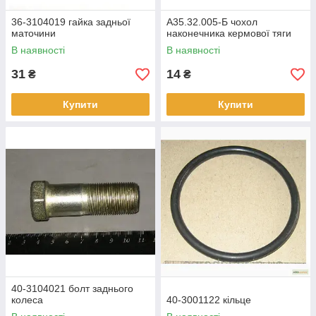
36-3104019 гайка задньої
А35.32.005-Б чохол
маточини
наконечника кермової тяги
В наявності
В наявності
31
14
₴
₴
Купити
Купити
40-3104021 болт заднього
колеса
40-3001122 кільце