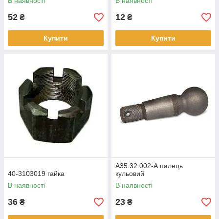
В наявності
В наявності
52
12
₴
₴
Купити
Купити
А35.32.002-А палець
40-3103019 гайка
кульовий
В наявності
В наявності
36
23
₴
₴