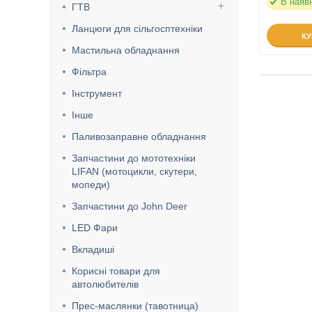
В наяв
ГТВ
Ланцюги для сільгосптехніки
К
Мастильна обладнання
Фільтра
Інструмент
Інше
Паливозаправне обладнання
Запчастини до мототехніки
LIFAN (мотоцикли, скутери,
мопеди)
Запчастини до John Deer
LED Фари
Вкладиші
Корисні товари для
автолюбителів
Прес-маслянки (тавотница)