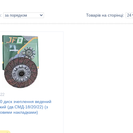
322
00 диск зчеплення ведений
кий (дв.СМД-18/20/22) (з
товими накладками)