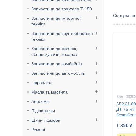
Запчастини до трактора Т-150
Запчастини до імпортної
техніки
Запчастини до ґрунтообробної
техніки
Запчастини до сівалок,
обприскувачів, косарок.
Запчастини до комбайнів
Запчастини до автомобілів
Гідравліка
Масла та мастила
0330
Автохімія
А52.21.0
ДТ-75 м'я
Підшипники
безазбес
Шини і камери
1 850 ₴
Ремені